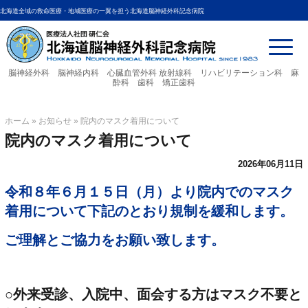
北海道全域の救命医療・地域医療の一翼を担う北海道脳神経外科記念病院
脳神経外科 脳神経内科 心臓血管外科
放射線科 リハビリテーション科 麻
酔科 歯科 矯正歯科
ホーム
»
お知らせ
»
院内のマスク着用について
院内のマスク着用について
2026年06月11日
令和８年６月１５日（月）より院内でのマスク
着用について下記のとおり規制を緩和します。
ご理解とご協力をお願い致します。
○外来受診、入院中、面会する方はマスク不要と